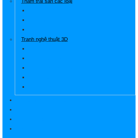
Thảm trải sàn các loại
Tapi trải sàn PVC
Thảm trải sàn 3D
Thảm trải sàn sofa
Tranh nghệ thuật 3D
Tranh 3D hiện đại
Tranh cảnh biển
Tranh công phượng
Tranh cửa sổ
Tranh hoa cá sen
Công trình đã thi công
Tin tức
Tuyển dụng
Liên hệ