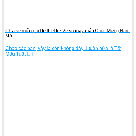
Chia sẻ miễn phí file thiết kế Vé số may mắn Chúc Mừng Năm
Mới
Chào các bạn, vậy là còn không đầy 1 tuần nữa là Tết
Mậu Tuất [...]