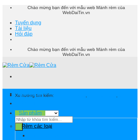
Skip
Chào mừng bạn đến với mẫu web Mành rèm của
WebDaiTin.vn
to
content
Tuyển dụng
Tài liệu
Hỏi đáp
Chào mừng bạn đến với mẫu web Mành rèm của
WebDaiTin.vn
Trang chủ
Xu hướng tìm kiếm:
Mành rèm 2m2
,
Mành cao cấp
,
Mành
rèm giá rẻ
Giới thiệu
Sản phẩm
Tìm
kiếm:
Rèm các loại
Rèm gỗ cao cấp