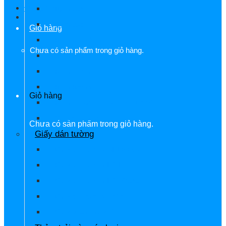
Đăng nhập
Rèm cuốn, tranh
Rèm cuốn
Giỏ hàng
Rèm cầu vồng
Chưa có sản phẩm trong giỏ hàng.
Rèm lá dọc
Rèm nhôm
Rèm Roman
Giỏ hàng
Rèm vải cản nắng, nhiệt 100%
Vải von các loại
Chưa có sản phẩm trong giỏ hàng.
Giấy dán tường
Giấy dán tường CHLB Đức
Giấy dán tường Hà Lan
Giấy dán tường Hàn Quốc
Giấy dán tường nhập Ý
Giấy decal, giấy kính