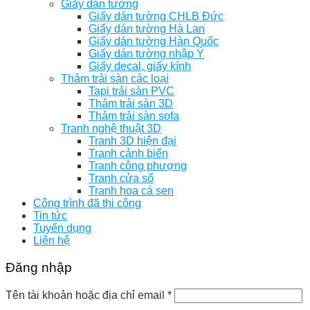
Giấy dán tường
Giấy dán tường CHLB Đức
Giấy dán tường Hà Lan
Giấy dán tường Hàn Quốc
Giấy dán tường nhập Ý
Giấy decal, giấy kính
Thảm trải sàn các loại
Tapi trải sàn PVC
Thảm trải sàn 3D
Thảm trải sàn sofa
Tranh nghệ thuật 3D
Tranh 3D hiện đại
Tranh cảnh biển
Tranh công phượng
Tranh cửa sổ
Tranh hoa cá sen
Công trình đã thi công
Tin tức
Tuyển dụng
Liên hệ
Đăng nhập
Tên tài khoản hoặc địa chỉ email
*