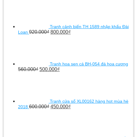
Tranh cảnh biển TH 1589 nhập khẩu Đài
920.000
₫
800.000
₫
Loan
Tranh hoa sen cá BH-054 đá hoa cương
560.000
₫
500.000
₫
Tranh cửa sổ XL00162 hàng hot mùa hè
600.000
₫
450.000
₫
2018