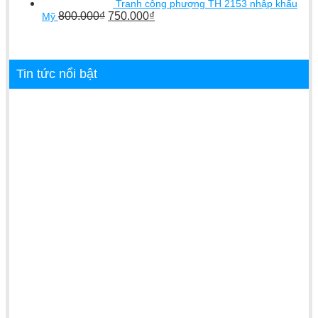
Tranh công phượng TH 2153 nhập khẩu
800.000
₫
750.000
₫
Mỹ
Tin tức nổi bật