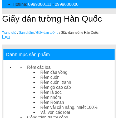
Hotline:
0999000111
-
0999000000
Giấy dán tường Hàn Quốc
Trang chủ
/
Sản phẩm
/
Giấy dán tường
/
Giấy dán tường Hàn Quốc
Lọc
Danh mục sản phẩm
Rèm các loại
Rèm cầu vồng
Rèm cuốn
Rèm cuốn, tranh
Rèm gỗ cao cấp
Rèm lá dọc
Rèm nhôm
Rèm Roman
Rèm vải cản nắng, nhiệt 100%
Vải von các loại
Công trình đã thi công