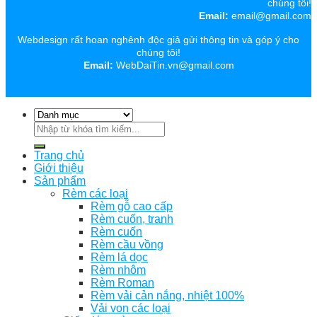
chúng tôi!
Email:
email@gmail.com
Webdesign rất hoan nghênh độc giả gửi thông tin và góp ý cho
chúng tôi!
Email:
WebDaiTin.vn@gmail.com
Tìm
kiếm:
Trang chủ
Giới thiệu
Sản phẩm
Rèm các loại
Rèm gỗ cao cấp
Rèm cuốn, tranh
Rèm cuốn
Rèm cầu vồng
Rèm lá dọc
Rèm nhôm
Rèm Roman
Rèm vải cản nắng, nhiệt 100%
Vải von các loại