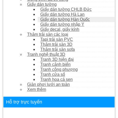
Giấy dán tường
Giấy dán tường CHLB Đức
Giấy dán tường Hà Lan
Giấy dán tường Hàn Quốc
Giấy dán tường nhập Ý
Giấy decal, giấy kính
Thảm trải sàn các loại
Tapi trải sàn PVC
Thảm trải sàn 3D
Thảm trải sàn sofa
Tranh nghệ thuật 3D
Tranh 3D hiện đại
Tranh cảnh biển
Tranh công phượng
Tranh cửa sổ
Tranh hoa cá sen
Giàn phơi lưới an toàn
Xem thêm
Hỗ trợ trực tuyến