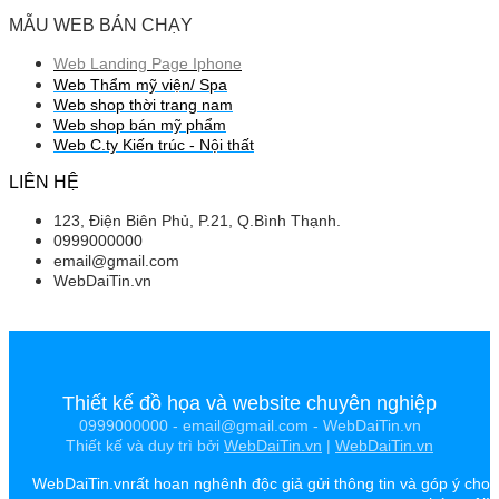
MẪU WEB BÁN CHẠY
Web Landing Page Iphone
Web Thẩm mỹ viện/ Spa
Web shop thời trang nam
Web shop bán mỹ phẩm
Web C.ty Kiến trúc - Nội thất
LIÊN HỆ
123, Điện Biên Phủ, P.21, Q.Bình Thạnh.
0999000000
email@gmail.com
WebDaiTin.vn
Thiết kế đồ họa và website chuyên nghiệp
0999000000 - email@gmail.com - WebDaiTin.vn
Thiết kế và duy trì bởi
WebDaiTin.vn
|
WebDaiTin.vn
WebDaiTin.vnrất hoan nghênh độc giả gửi thông tin và góp ý cho