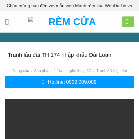
Skip
Chào mừng bạn đến với mẫu web Mành rèm của WebDaiTin.vn
to
content
Tranh lâu đài TH 174 nhập khẩu Đài Loan
Trang chủ
/
Sản phẩm
/
Tranh nghệ thuật 3D
/
Tranh 3D hiện đại
Hotline: 0909.009.009