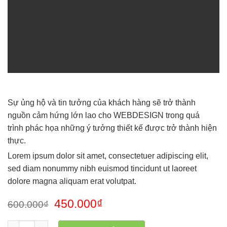
Sự ủng hộ và tin tưởng của khách hàng sẽ trở thành
nguồn cảm hứng lớn lao cho WEBDESIGN trong quá
trình phác họa những ý tưởng thiết kế được trở thành hiện
thực.
Lorem ipsum dolor sit amet, consectetuer adipiscing elit,
sed diam nonummy nibh euismod tincidunt ut laoreet
dolore magna aliquam erat volutpat.
450.000
₫
600.000
₫
Tranh lâu đài TH 174 nhập khẩu Đài Loan số lượng