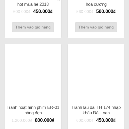
hot mùa hè 2018
hoa cương
450.000
₫
500.000
₫
600.000
₫
560.000
₫
Thêm vào giỏ hàng
Thêm vào giỏ hàng
Tranh hoạt hình phim ER-01
Tranh lâu đài TH 174 nhập
hàng đẹp
khẩu Đài Loan
800.000
₫
450.000
₫
1.200.000
₫
600.000
₫